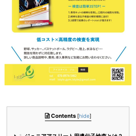
Contents
[
hide
]